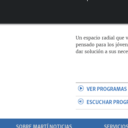
RADIO MARTÍ
ESPECIALES
MULTIMEDIA
ESPECIALES
EDITORIALES
LA REALIDAD DE LA VIVIENDA EN
Un espacio radial que v
CUBA
pensado para los jóven
SER VIEJO EN CUBA
dar solución a sus nece
KENTU-CUBANO
LOS SANTOS DE HIALEAH
DESINFORMACIÓN RUSA EN
AMÉRICA LATINA
VER PROGRAMAS 
LA INVASIÓN DE RUSIA A UCRANIA
ESCUCHAR PROG
SOBRE MARTÍ NOTICIAS
SERVICIO