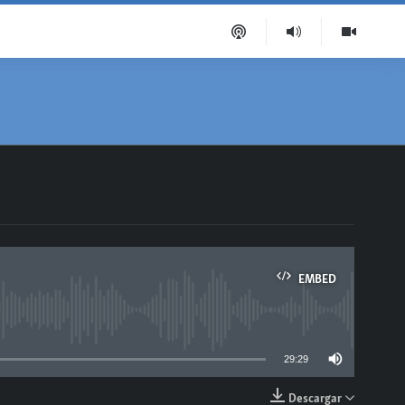
EMBED
able
29:29
Descargar