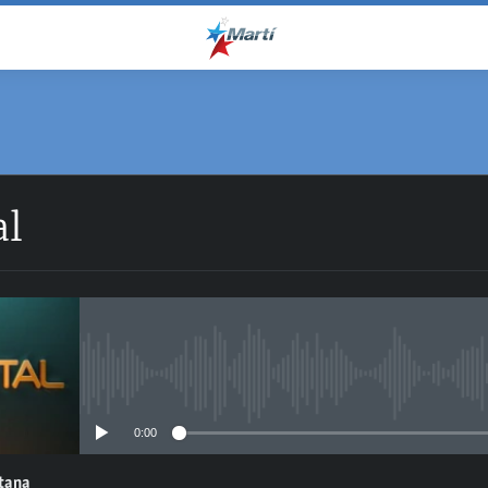
al
No media source currently avail
0:00
ntana