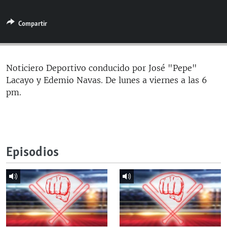
RADIO MARTÍ
Compartir
ESPECIALES
MULTIMEDIA
ESPECIALES
EDITORIALES
LA REALIDAD DE LA VIVIENDA EN CUBA
Noticiero Deportivo conducido por José "Pepe"
Lacayo y Edemio Navas. De lunes a viernes a las 6
SER VIEJO EN CUBA
SÍGUENOS
pm.
KENTU-CUBANO
LOS SANTOS DE HIALEAH
DESINFORMACIÓN RUSA EN AMÉRICA LATINA
Episodios
LA INVASIÓN DE RUSIA A UCRANIA