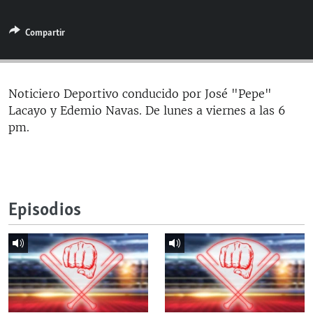
RADIO MARTÍ
Compartir
ESPECIALES
MULTIMEDIA
ESPECIALES
EDITORIALES
LA REALIDAD DE LA VIVIENDA EN CUBA
Noticiero Deportivo conducido por José "Pepe"
Lacayo y Edemio Navas. De lunes a viernes a las 6
SER VIEJO EN CUBA
SÍGUENOS
pm.
KENTU-CUBANO
LOS SANTOS DE HIALEAH
DESINFORMACIÓN RUSA EN AMÉRICA LATINA
Episodios
LA INVASIÓN DE RUSIA A UCRANIA