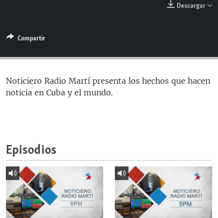
Descargar
RADIO MARTÍ
ESPECIALES
Compartir
MULTIMEDIA
ESPECIALES
EDITORIALES
LA REALIDAD DE LA VIVIENDA EN CUBA
SER VIEJO EN CUBA
Noticiero Radio Martí presenta los hechos que hacen
SÍGUENOS
noticia en Cuba y el mundo.
KENTU-CUBANO
LOS SANTOS DE HIALEAH
DESINFORMACIÓN RUSA EN AMÉRICA LATINA
Episodios
LA INVASIÓN DE RUSIA A UCRANIA