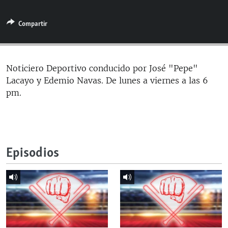
RADIO MARTÍ
Compartir
ESPECIALES
MULTIMEDIA
ESPECIALES
EDITORIALES
LA REALIDAD DE LA VIVIENDA EN CUBA
Noticiero Deportivo conducido por José "Pepe"
Lacayo y Edemio Navas. De lunes a viernes a las 6
SER VIEJO EN CUBA
SÍGUENOS
pm.
KENTU-CUBANO
LOS SANTOS DE HIALEAH
DESINFORMACIÓN RUSA EN AMÉRICA LATINA
Episodios
LA INVASIÓN DE RUSIA A UCRANIA