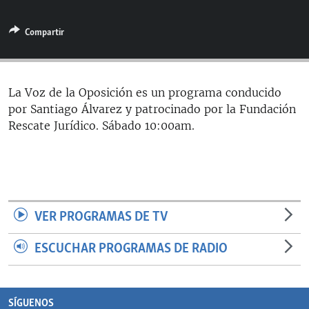
RADIO MARTÍ
Compartir
ESPECIALES
MULTIMEDIA
ESPECIALES
EDITORIALES
LA REALIDAD DE LA VIVIENDA EN CUBA
La Voz de la Oposición es un programa conducido
por Santiago Álvarez y patrocinado por la Fundación
SER VIEJO EN CUBA
SÍGUENOS
Rescate Jurídico. Sábado 10:00am.
KENTU-CUBANO
LOS SANTOS DE HIALEAH
DESINFORMACIÓN RUSA EN AMÉRICA LATINA
LA INVASIÓN DE RUSIA A UCRANIA
VER PROGRAMAS DE TV
ESCUCHAR PROGRAMAS DE RADIO
SÍGUENOS