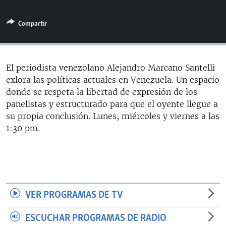
RADIO MARTÍ
Compartir
ESPECIALES
MULTIMEDIA
ESPECIALES
EDITORIALES
LA REALIDAD DE LA VIVIENDA EN CUBA
El periodista venezolano Alejandro Marcano Santelli
exlora las políticas actuales en Venezuela. Un espacio
SER VIEJO EN CUBA
SÍGUENOS
donde se respeta la libertad de expresión de los
KENTU-CUBANO
panelistas y estructurado para que el oyente llegue a
su propia conclusión. Lunes, miércoles y viernes a las
LOS SANTOS DE HIALEAH
1:30 pm.
DESINFORMACIÓN RUSA EN AMÉRICA LATINA
LA INVASIÓN DE RUSIA A UCRANIA
VER PROGRAMAS DE TV
ESCUCHAR PROGRAMAS DE RADIO