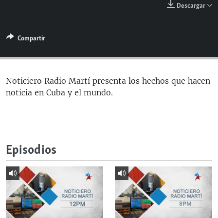
Descargar
RADIO MARTÍ
ESPECIALES
Compartir
MULTIMEDIA
ESPECIALES
EDITORIALES
LA REALIDAD DE LA VIVIENDA EN CUBA
SER VIEJO EN CUBA
Noticiero Radio Martí presenta los hechos que hacen
SÍGUENOS
noticia en Cuba y el mundo.
KENTU-CUBANO
LOS SANTOS DE HIALEAH
DESINFORMACIÓN RUSA EN AMÉRICA LATINA
Episodios
LA INVASIÓN DE RUSIA A UCRANIA