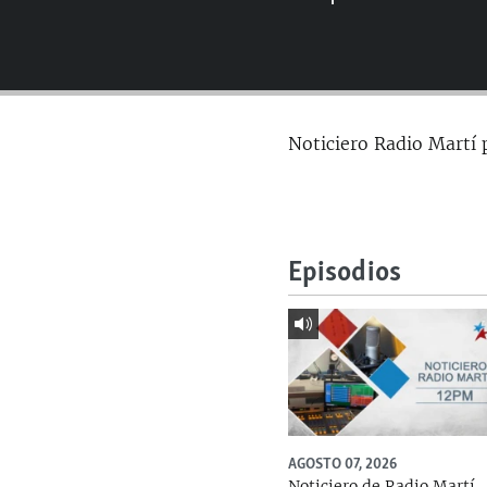
RADIO MARTÍ
ESPECIALES
MULTIMEDIA
ESPECIALES
EDITORIALES
LA REALIDAD DE LA VIVIENDA EN
Noticiero Radio Martí 
CUBA
SER VIEJO EN CUBA
KENTU-CUBANO
LOS SANTOS DE HIALEAH
Episodios
DESINFORMACIÓN RUSA EN
AMÉRICA LATINA
LA INVASIÓN DE RUSIA A UCRANIA
AGOSTO 07, 2026
Noticiero de Radio Martí