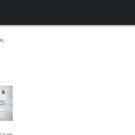
EMBED
o.
í 5:00