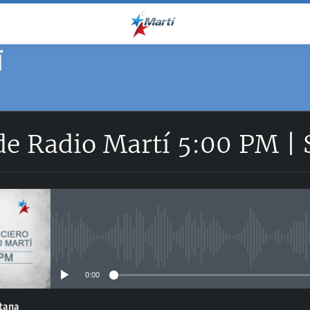
Í
 de Radio Martí 5:00 PM |
No media source currently avail
0:00
ntana