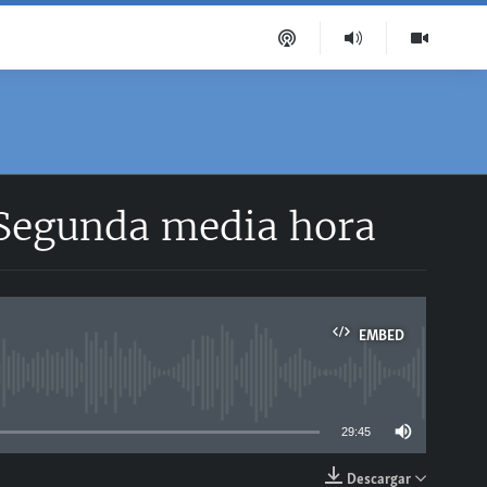
 Segunda media hora
EMBED
able
29:45
Descargar