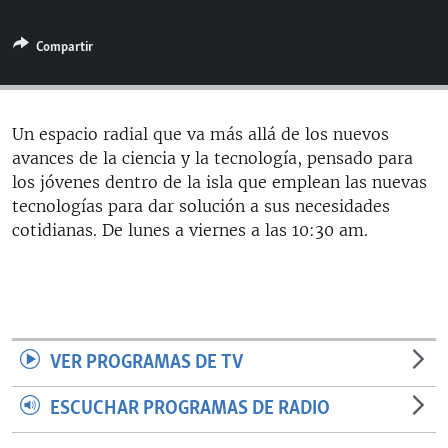
RADIO MARTÍ
Compartir
ESPECIALES
MULTIMEDIA
ESPECIALES
EDITORIALES
LA REALIDAD DE LA VIVIENDA EN CUBA
Un espacio radial que va más allá de los nuevos
avances de la ciencia y la tecnología, pensado para
SER VIEJO EN CUBA
SÍGUENOS
los jóvenes dentro de la isla que emplean las nuevas
KENTU-CUBANO
tecnologías para dar solución a sus necesidades
cotidianas. De lunes a viernes a las 10:30 am.
LOS SANTOS DE HIALEAH
DESINFORMACIÓN RUSA EN AMÉRICA LATINA
LA INVASIÓN DE RUSIA A UCRANIA
VER PROGRAMAS DE TV
ESCUCHAR PROGRAMAS DE RADIO