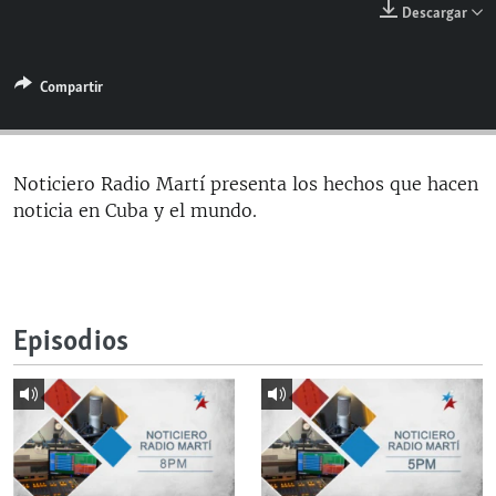
Descargar
RADIO MARTÍ
ESPECIALES
Compartir
MULTIMEDIA
ESPECIALES
EDITORIALES
LA REALIDAD DE LA VIVIENDA EN CUBA
SER VIEJO EN CUBA
Noticiero Radio Martí presenta los hechos que hacen
SÍGUENOS
noticia en Cuba y el mundo.
KENTU-CUBANO
LOS SANTOS DE HIALEAH
DESINFORMACIÓN RUSA EN AMÉRICA LATINA
Episodios
LA INVASIÓN DE RUSIA A UCRANIA