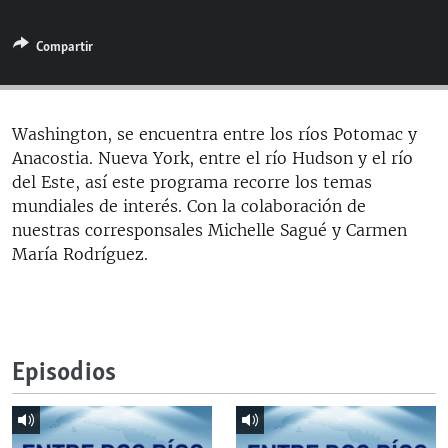
RADIO MARTÍ
Compartir
ESPECIALES
MULTIMEDIA
ESPECIALES
EDITORIALES
LA REALIDAD DE LA VIVIENDA EN CUBA
Washington, se encuentra entre los ríos Potomac y
Anacostia. Nueva York, entre el río Hudson y el río
SER VIEJO EN CUBA
SÍGUENOS
del Este, así este programa recorre los temas
KENTU-CUBANO
mundiales de interés. Con la colaboración de
nuestras corresponsales Michelle Sagué y Carmen
LOS SANTOS DE HIALEAH
María Rodríguez.
DESINFORMACIÓN RUSA EN AMÉRICA LATINA
LA INVASIÓN DE RUSIA A UCRANIA
Episodios