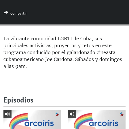
RADIO MARTÍ
Compartir
ESPECIALES
MULTIMEDIA
ESPECIALES
EDITORIALES
LA REALIDAD DE LA VIVIENDA EN CUBA
La vibrante comunidad LGBTI de Cuba, sus
principales activistas, proyectos y retos en este
SER VIEJO EN CUBA
SÍGUENOS
programa conducido por el galardonado cineasta
KENTU-CUBANO
cubanoamericano Joe Cardona. Sábados y domingos
a las 9am.
LOS SANTOS DE HIALEAH
DESINFORMACIÓN RUSA EN AMÉRICA LATINA
LA INVASIÓN DE RUSIA A UCRANIA
Episodios