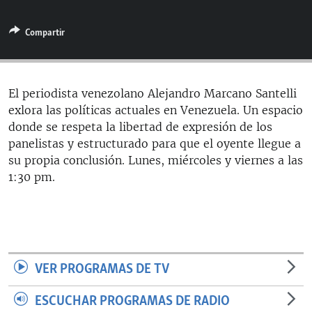
RADIO MARTÍ
Compartir
ESPECIALES
MULTIMEDIA
ESPECIALES
EDITORIALES
LA REALIDAD DE LA VIVIENDA EN CUBA
El periodista venezolano Alejandro Marcano Santelli
exlora las políticas actuales en Venezuela. Un espacio
SER VIEJO EN CUBA
SÍGUENOS
donde se respeta la libertad de expresión de los
KENTU-CUBANO
panelistas y estructurado para que el oyente llegue a
su propia conclusión. Lunes, miércoles y viernes a las
LOS SANTOS DE HIALEAH
1:30 pm.
DESINFORMACIÓN RUSA EN AMÉRICA LATINA
LA INVASIÓN DE RUSIA A UCRANIA
VER PROGRAMAS DE TV
ESCUCHAR PROGRAMAS DE RADIO