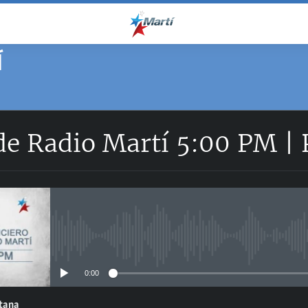
Í
 de Radio Martí 5:00 PM |
No media source currently avail
0:00
ntana