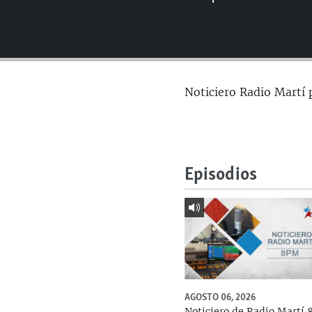
RADIO MARTÍ
ESPECIALES
MULTIMEDIA
ESPECIALES
EDITORIALES
LA REALIDAD DE LA VIVIENDA EN
Noticiero Radio Martí 
CUBA
SER VIEJO EN CUBA
KENTU-CUBANO
LOS SANTOS DE HIALEAH
Episodios
DESINFORMACIÓN RUSA EN
AMÉRICA LATINA
LA INVASIÓN DE RUSIA A UCRANIA
AGOSTO 06, 2026
Noticiero de Radio Martí 