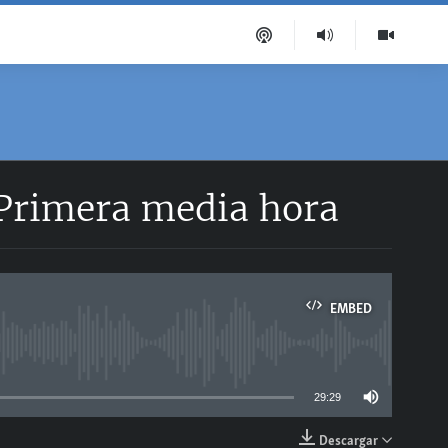
 Primera media hora
EMBED
able
29:29
Descargar