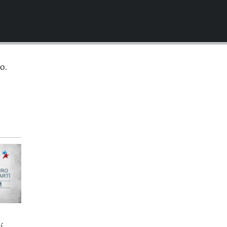
EMBED
o.
í