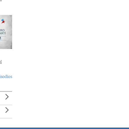
í
isodios