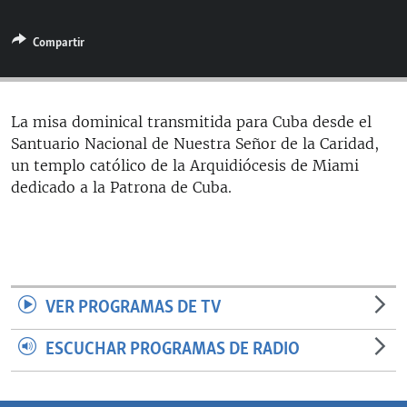
RADIO MARTÍ
Compartir
ESPECIALES
MULTIMEDIA
ESPECIALES
EDITORIALES
LA REALIDAD DE LA VIVIENDA EN CUBA
La misa dominical transmitida para Cuba desde el
Santuario Nacional de Nuestra Señor de la Caridad,
SER VIEJO EN CUBA
SÍGUENOS
un templo católico de la Arquidiócesis de Miami
KENTU-CUBANO
dedicado a la Patrona de Cuba.
LOS SANTOS DE HIALEAH
DESINFORMACIÓN RUSA EN AMÉRICA LATINA
LA INVASIÓN DE RUSIA A UCRANIA
VER PROGRAMAS DE TV
ESCUCHAR PROGRAMAS DE RADIO