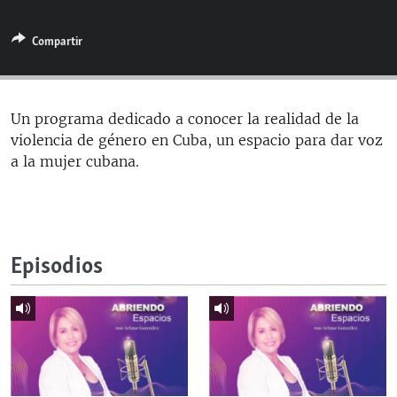
RADIO MARTÍ
Compartir
ESPECIALES
MULTIMEDIA
ESPECIALES
EDITORIALES
LA REALIDAD DE LA VIVIENDA EN CUBA
Un programa dedicado a conocer la realidad de la
violencia de género en Cuba, un espacio para dar voz
SER VIEJO EN CUBA
SÍGUENOS
a la mujer cubana.
KENTU-CUBANO
LOS SANTOS DE HIALEAH
DESINFORMACIÓN RUSA EN AMÉRICA LATINA
Episodios
LA INVASIÓN DE RUSIA A UCRANIA