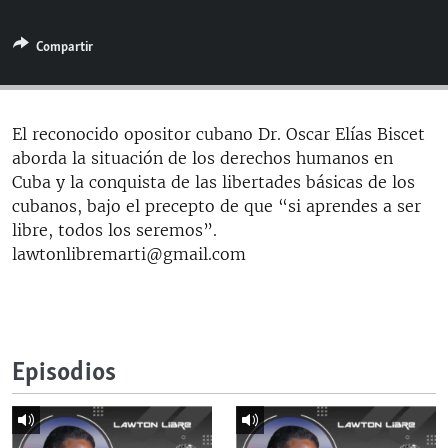
RADIO MARTÍ
Compartir
ESPECIALES
MULTIMEDIA
ESPECIALES
EDITORIALES
LA REALIDAD DE LA VIVIENDA EN CUBA
El reconocido opositor cubano Dr. Oscar Elías Biscet
aborda la situación de los derechos humanos en
SER VIEJO EN CUBA
SÍGUENOS
Cuba y la conquista de las libertades básicas de los
KENTU-CUBANO
cubanos, bajo el precepto de que “si aprendes a ser
libre, todos los seremos”.
LOS SANTOS DE HIALEAH
lawtonlibremarti@gmail.com
DESINFORMACIÓN RUSA EN AMÉRICA LATINA
LA INVASIÓN DE RUSIA A UCRANIA
Episodios