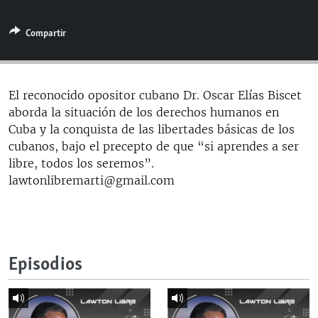
RADIO MARTÍ
Compartir
ESPECIALES
MULTIMEDIA
ESPECIALES
EDITORIALES
LA REALIDAD DE LA VIVIENDA EN CUBA
El reconocido opositor cubano Dr. Oscar Elías Biscet
aborda la situación de los derechos humanos en
SER VIEJO EN CUBA
SÍGUENOS
Cuba y la conquista de las libertades básicas de los
KENTU-CUBANO
cubanos, bajo el precepto de que “si aprendes a ser
libre, todos los seremos”.
LOS SANTOS DE HIALEAH
lawtonlibremarti@gmail.com
DESINFORMACIÓN RUSA EN AMÉRICA LATINA
LA INVASIÓN DE RUSIA A UCRANIA
Episodios