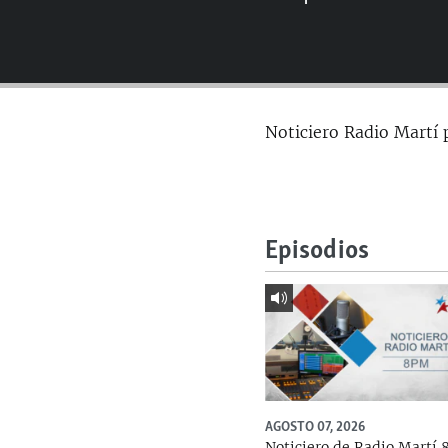
RADIO MARTÍ
ESPECIALES
MULTIMEDIA
ESPECIALES
EDITORIALES
LA REALIDAD DE LA VIVIENDA EN
Noticiero Radio Martí 
CUBA
SER VIEJO EN CUBA
KENTU-CUBANO
LOS SANTOS DE HIALEAH
Episodios
DESINFORMACIÓN RUSA EN
AMÉRICA LATINA
LA INVASIÓN DE RUSIA A UCRANIA
AGOSTO 07, 2026
Noticiero de Radio Martí 