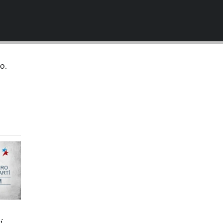
EMBED
o.
í