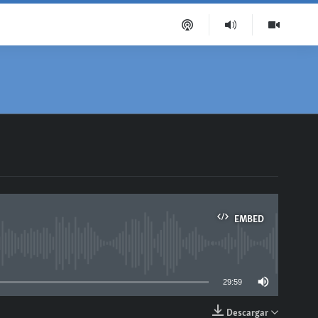
EMBED
able
29:59
Descargar