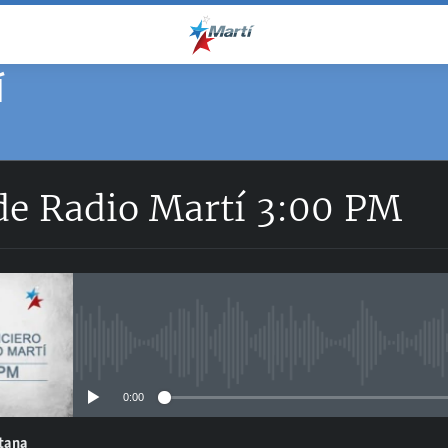
Í
 de Radio Martí 3:00 PM
No media source currently avail
0:00
ntana