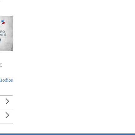
í
isodios