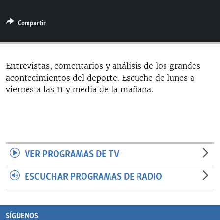
RADIO MARTÍ
Compartir
ESPECIALES
MULTIMEDIA
ESPECIALES
EDITORIALES
LA REALIDAD DE LA VIVIENDA EN CUBA
Entrevistas, comentarios y análisis de los grandes
acontecimientos del deporte. Escuche de lunes a
SER VIEJO EN CUBA
SÍGUENOS
viernes a las 11 y media de la mañana.
KENTU-CUBANO
LOS SANTOS DE HIALEAH
DESINFORMACIÓN RUSA EN AMÉRICA LATINA
LA INVASIÓN DE RUSIA A UCRANIA
VER PROGRAMAS DE TV
ESCUCHAR PROGRAMAS DE RADIO
SÍGUENOS