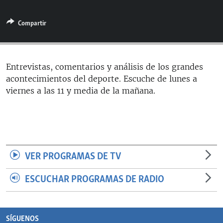
RADIO MARTÍ
Compartir
ESPECIALES
MULTIMEDIA
ESPECIALES
EDITORIALES
LA REALIDAD DE LA VIVIENDA EN CUBA
Entrevistas, comentarios y análisis de los grandes
acontecimientos del deporte. Escuche de lunes a
SER VIEJO EN CUBA
SÍGUENOS
viernes a las 11 y media de la mañana.
KENTU-CUBANO
LOS SANTOS DE HIALEAH
DESINFORMACIÓN RUSA EN AMÉRICA LATINA
LA INVASIÓN DE RUSIA A UCRANIA
VER PROGRAMAS DE TV
ESCUCHAR PROGRAMAS DE RADIO
SÍGUENOS