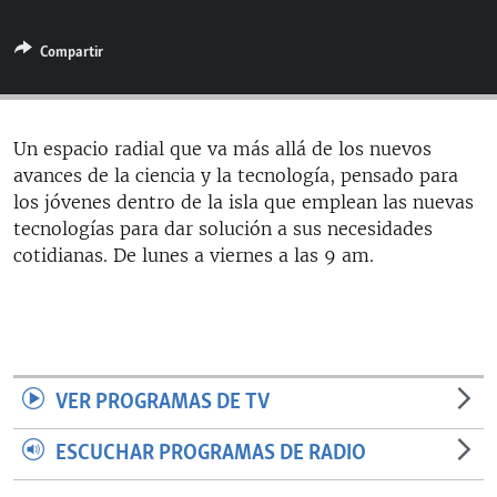
RADIO MARTÍ
Compartir
ESPECIALES
MULTIMEDIA
ESPECIALES
EDITORIALES
LA REALIDAD DE LA VIVIENDA EN CUBA
Un espacio radial que va más allá de los nuevos
avances de la ciencia y la tecnología, pensado para
SER VIEJO EN CUBA
SÍGUENOS
los jóvenes dentro de la isla que emplean las nuevas
KENTU-CUBANO
tecnologías para dar solución a sus necesidades
cotidianas. De lunes a viernes a las 9 am.
LOS SANTOS DE HIALEAH
DESINFORMACIÓN RUSA EN AMÉRICA LATINA
LA INVASIÓN DE RUSIA A UCRANIA
VER PROGRAMAS DE TV
ESCUCHAR PROGRAMAS DE RADIO