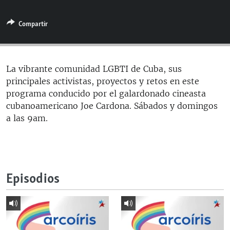
RADIO MARTÍ
Compartir
ESPECIALES
MULTIMEDIA
ESPECIALES
EDITORIALES
LA REALIDAD DE LA VIVIENDA EN CUBA
La vibrante comunidad LGBTI de Cuba, sus
principales activistas, proyectos y retos en este
SER VIEJO EN CUBA
SÍGUENOS
programa conducido por el galardonado cineasta
KENTU-CUBANO
cubanoamericano Joe Cardona. Sábados y domingos
a las 9am.
LOS SANTOS DE HIALEAH
DESINFORMACIÓN RUSA EN AMÉRICA LATINA
LA INVASIÓN DE RUSIA A UCRANIA
Episodios