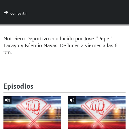
RADIO MARTÍ
Compartir
ESPECIALES
MULTIMEDIA
ESPECIALES
EDITORIALES
LA REALIDAD DE LA VIVIENDA EN CUBA
Noticiero Deportivo conducido por José "Pepe"
Lacayo y Edemio Navas. De lunes a viernes a las 6
SER VIEJO EN CUBA
SÍGUENOS
pm.
KENTU-CUBANO
LOS SANTOS DE HIALEAH
DESINFORMACIÓN RUSA EN AMÉRICA LATINA
Episodios
LA INVASIÓN DE RUSIA A UCRANIA