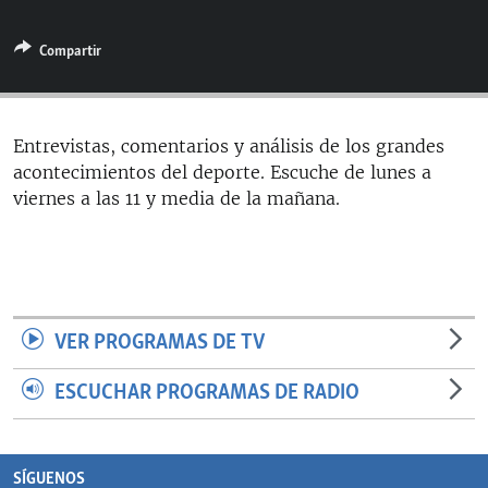
RADIO MARTÍ
Compartir
ESPECIALES
MULTIMEDIA
ESPECIALES
EDITORIALES
LA REALIDAD DE LA VIVIENDA EN CUBA
Entrevistas, comentarios y análisis de los grandes
acontecimientos del deporte. Escuche de lunes a
SER VIEJO EN CUBA
SÍGUENOS
viernes a las 11 y media de la mañana.
KENTU-CUBANO
LOS SANTOS DE HIALEAH
DESINFORMACIÓN RUSA EN AMÉRICA LATINA
LA INVASIÓN DE RUSIA A UCRANIA
VER PROGRAMAS DE TV
ESCUCHAR PROGRAMAS DE RADIO
SÍGUENOS