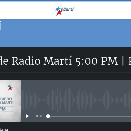
Í
 de Radio Martí 5:00 PM |
No media source currently avail
0:00
ntana