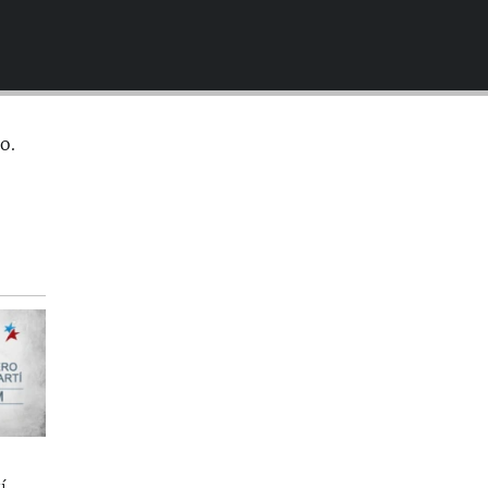
EMBED
o.
í