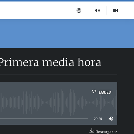
 Primera media hora
EMBED
able
29:29
Descargar