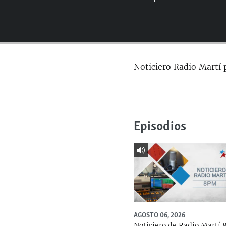
RADIO MARTÍ
ESPECIALES
MULTIMEDIA
ESPECIALES
EDITORIALES
LA REALIDAD DE LA VIVIENDA EN
Noticiero Radio Martí 
CUBA
SER VIEJO EN CUBA
KENTU-CUBANO
LOS SANTOS DE HIALEAH
Episodios
DESINFORMACIÓN RUSA EN
AMÉRICA LATINA
LA INVASIÓN DE RUSIA A UCRANIA
AGOSTO 06, 2026
Noticiero de Radio Martí 