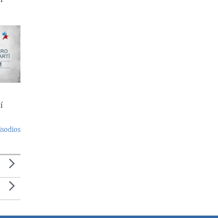
í
isodios