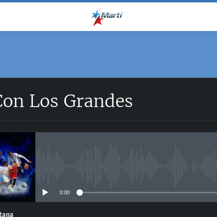
Con Los Grandes
No media source currently avail
0:00
ntana