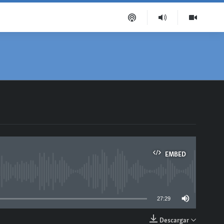
EMBED
able
27:29
Descargar