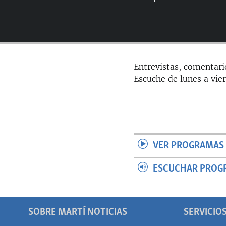
RADIO MARTÍ
ESPECIALES
MULTIMEDIA
ESPECIALES
EDITORIALES
LA REALIDAD DE LA VIVIENDA EN
Entrevistas, comentari
CUBA
Escuche de lunes a vie
SER VIEJO EN CUBA
KENTU-CUBANO
LOS SANTOS DE HIALEAH
DESINFORMACIÓN RUSA EN
VER PROGRAMAS 
AMÉRICA LATINA
LA INVASIÓN DE RUSIA A UCRANIA
ESCUCHAR PROG
SOBRE MARTÍ NOTICIAS
SERVICIO