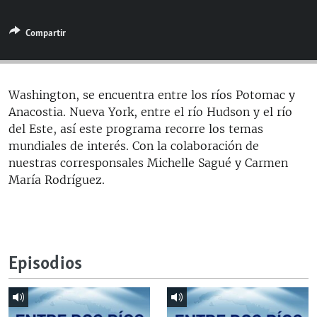
RADIO MARTÍ
Compartir
ESPECIALES
MULTIMEDIA
ESPECIALES
EDITORIALES
LA REALIDAD DE LA VIVIENDA EN CUBA
Washington, se encuentra entre los ríos Potomac y
Anacostia. Nueva York, entre el río Hudson y el río
SER VIEJO EN CUBA
SÍGUENOS
del Este, así este programa recorre los temas
KENTU-CUBANO
mundiales de interés. Con la colaboración de
nuestras corresponsales Michelle Sagué y Carmen
LOS SANTOS DE HIALEAH
María Rodríguez.
DESINFORMACIÓN RUSA EN AMÉRICA LATINA
LA INVASIÓN DE RUSIA A UCRANIA
Episodios