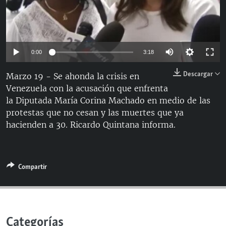
RADIO MARTÍ
ESPECIALES
MULTIMEDIA
ESPECIALES
0:00
3:18
EDITORIALES
LA REALIDAD DE LA VIVIENDA EN CUBA
Descargar
Marzo 19 - Se ahonda la crisis en
SER VIEJO EN CUBA
Venezuela con la acusación que enfrenta
SÍGUENOS
la Diputada María Corina Machado en medio de las
KENTU-CUBANO
protestas que no cesan y las muertes que ya
LOS SANTOS DE HIALEAH
hacienden a 30. Ricardo Quintana informa.
DESINFORMACIÓN RUSA EN AMÉRICA LATINA
LA INVASIÓN DE RUSIA A UCRANIA
Compartir
Categorías