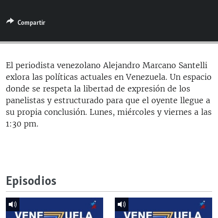
RADIO MARTÍ
Compartir
ESPECIALES
MULTIMEDIA
ESPECIALES
EDITORIALES
LA REALIDAD DE LA VIVIENDA EN CUBA
El periodista venezolano Alejandro Marcano Santelli
exlora las políticas actuales en Venezuela. Un espacio
SER VIEJO EN CUBA
SÍGUENOS
donde se respeta la libertad de expresión de los
KENTU-CUBANO
panelistas y estructurado para que el oyente llegue a
su propia conclusión. Lunes, miércoles y viernes a las
LOS SANTOS DE HIALEAH
1:30 pm.
DESINFORMACIÓN RUSA EN AMÉRICA LATINA
LA INVASIÓN DE RUSIA A UCRANIA
Episodios