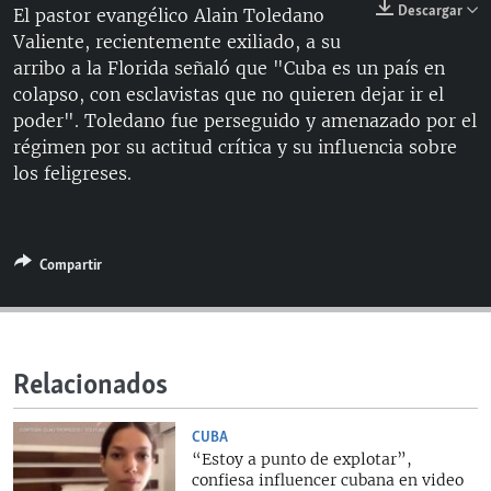
Descargar
El pastor evangélico Alain Toledano
RADIO MARTÍ
Valiente, recientemente exiliado, a su
ESPECIALES
arribo a la Florida señaló que "Cuba es un país en
colapso, con esclavistas que no quieren dejar ir el
MULTIMEDIA
ESPECIALES
poder". Toledano fue perseguido y amenazado por el
EDITORIALES
LA REALIDAD DE LA VIVIENDA EN CUBA
régimen por su actitud crítica y su influencia sobre
los feligreses.
SER VIEJO EN CUBA
SÍGUENOS
KENTU-CUBANO
LOS SANTOS DE HIALEAH
Compartir
DESINFORMACIÓN RUSA EN AMÉRICA LATINA
LA INVASIÓN DE RUSIA A UCRANIA
Relacionados
CUBA
“Estoy a punto de explotar”,
confiesa influencer cubana en video