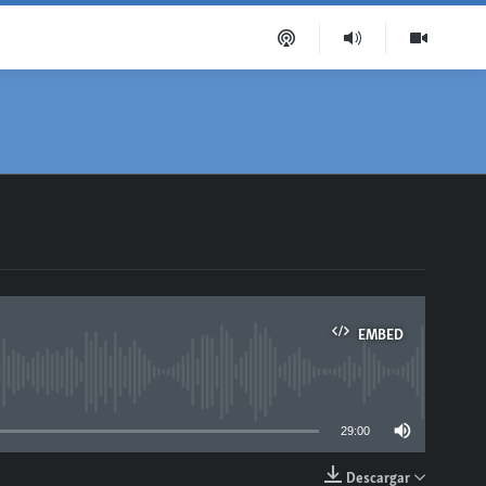
EMBED
able
29:00
Descargar