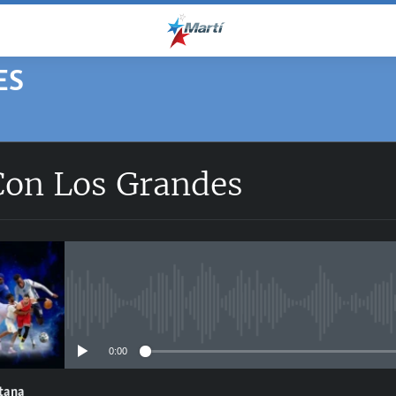
ES
Con Los Grandes
No media source currently avail
0:00
ntana