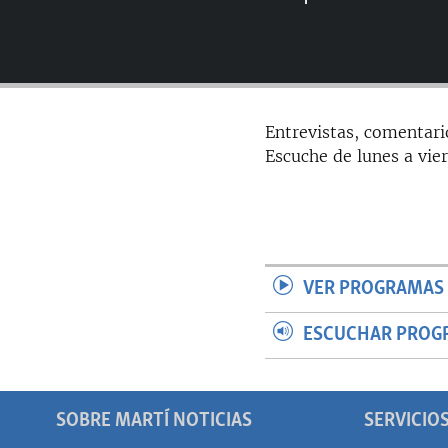
RADIO MARTÍ
ESPECIALES
MULTIMEDIA
ESPECIALES
EDITORIALES
LA REALIDAD DE LA VIVIENDA EN
Entrevistas, comentari
CUBA
Escuche de lunes a vie
SER VIEJO EN CUBA
KENTU-CUBANO
LOS SANTOS DE HIALEAH
DESINFORMACIÓN RUSA EN
VER PROGRAMAS 
AMÉRICA LATINA
LA INVASIÓN DE RUSIA A UCRANIA
ESCUCHAR PROG
SOBRE MARTÍ NOTICIAS
SERVICIO