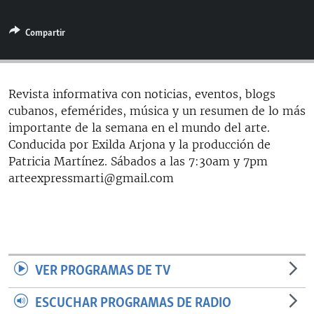
RADIO MARTÍ
Compartir
ESPECIALES
MULTIMEDIA
ESPECIALES
EDITORIALES
LA REALIDAD DE LA VIVIENDA EN CUBA
Revista informativa con noticias, eventos, blogs
cubanos, efemérides, música y un resumen de lo más
SER VIEJO EN CUBA
SÍGUENOS
importante de la semana en el mundo del arte.
KENTU-CUBANO
Conducida por Exilda Arjona y la producción de
Patricia Martínez. Sábados a las 7:30am y 7pm
LOS SANTOS DE HIALEAH
arteexpressmarti@gmail.com
DESINFORMACIÓN RUSA EN AMÉRICA LATINA
LA INVASIÓN DE RUSIA A UCRANIA
VER PROGRAMAS DE TV
ESCUCHAR PROGRAMAS DE RADIO