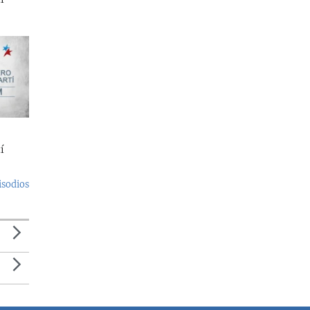
í
isodios