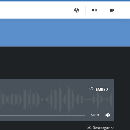
EMBED
able
59:59
Descargar