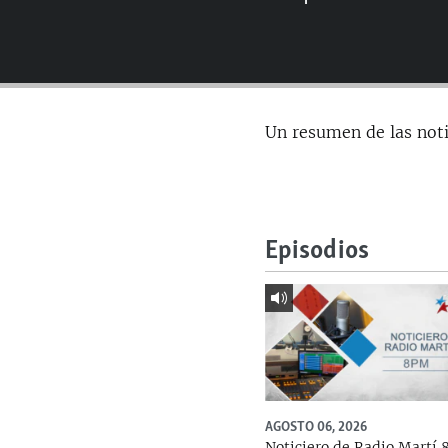
RADIO MARTÍ
ESPECIALES
MULTIMEDIA
ESPECIALES
EDITORIALES
LA REALIDAD DE LA VIVIENDA EN
Un resumen de las not
CUBA
SER VIEJO EN CUBA
KENTU-CUBANO
LOS SANTOS DE HIALEAH
Episodios
DESINFORMACIÓN RUSA EN
AMÉRICA LATINA
LA INVASIÓN DE RUSIA A UCRANIA
AGOSTO 06, 2026
Noticiero de Radio Martí 