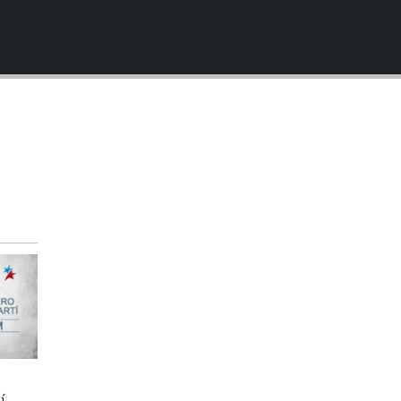
EMBED
í