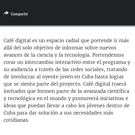
RADIO MARTÍ
Compartir
ESPECIALES
MULTIMEDIA
ESPECIALES
EDITORIALES
LA REALIDAD DE LA VIVIENDA EN CUBA
Café digital es un espacio radial que pretende ir más
allá del solo objetivo de informar sobre nuevos
SER VIEJO EN CUBA
SÍGUENOS
avances de la ciencia y la tecnología. Pretendemos
KENTU-CUBANO
crear un intercambio interactivo entre el programa y
su audiencia a través de las redes sociales, tratando
LOS SANTOS DE HIALEAH
de involucrar al oyente joven en Cuba hasta lograr
DESINFORMACIÓN RUSA EN AMÉRICA LATINA
que se sienta parte del proyecto. Café digital traerá
invitados que formen parte de la avanzada científica
LA INVASIÓN DE RUSIA A UCRANIA
y tecnológica en el mundo y promoverá iniciativas e
ideas que puedan llevar a cabo los jóvenes dentro de
Cuba para dar solución a sus necesidades más
cotidianas.