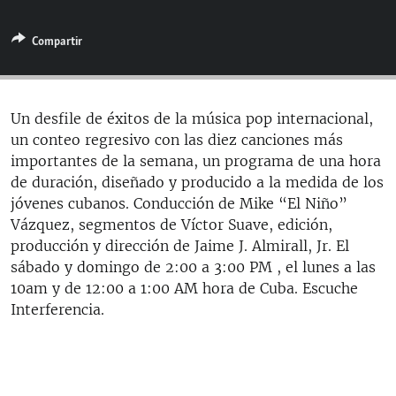
RADIO MARTÍ
Compartir
ESPECIALES
MULTIMEDIA
ESPECIALES
EDITORIALES
LA REALIDAD DE LA VIVIENDA EN CUBA
Un desfile de éxitos de la música pop internacional,
un conteo regresivo con las diez canciones más
SER VIEJO EN CUBA
SÍGUENOS
importantes de la semana, un programa de una hora
KENTU-CUBANO
de duración, diseñado y producido a la medida de los
jóvenes cubanos. Conducción de Mike “El Niño”
LOS SANTOS DE HIALEAH
Vázquez, segmentos de Víctor Suave, edición,
DESINFORMACIÓN RUSA EN AMÉRICA LATINA
producción y dirección de Jaime J. Almirall, Jr. El
sábado y domingo de 2:00 a 3:00 PM , el lunes a las
LA INVASIÓN DE RUSIA A UCRANIA
10am y de 12:00 a 1:00 AM hora de Cuba. Escuche
Interferencia.