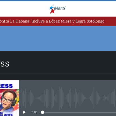
ntra La Habana; incluye a López Miera y Legrá Sotolongo
ess
No media source currently avail
0:00