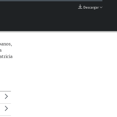
Descargar
EMBED
banos,
a
tricia