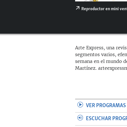
RADIO MARTÍ
Reproductor en mini ve
ESPECIALES
MULTIMEDIA
ESPECIALES
EDITORIALES
LA REALIDAD DE LA VIVIENDA EN
CUBA
Arte Express, una revis
SER VIEJO EN CUBA
segmentos varios, efe
KENTU-CUBANO
semana en el mundo del
Martínez. arteexpres
LOS SANTOS DE HIALEAH
DESINFORMACIÓN RUSA EN
AMÉRICA LATINA
LA INVASIÓN DE RUSIA A UCRANIA
VER PROGRAMAS 
ESCUCHAR PROG