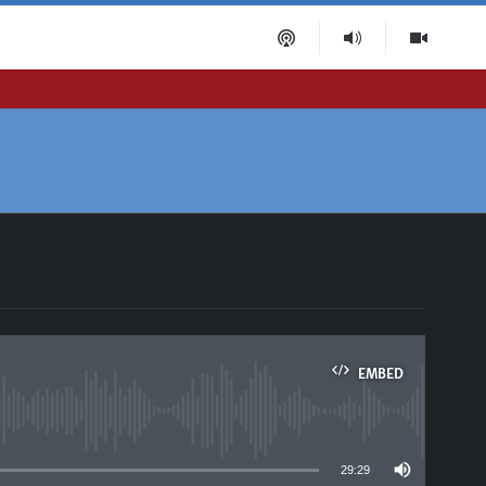
EMBED
able
29:29