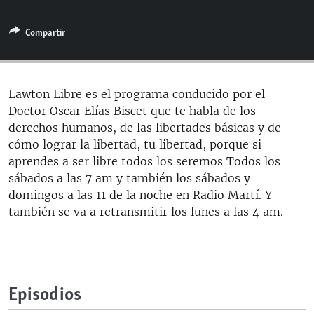
RADIO MARTÍ
Compartir
ESPECIALES
MULTIMEDIA
ESPECIALES
EDITORIALES
LA REALIDAD DE LA VIVIENDA EN CUBA
Lawton Libre es el programa conducido por el
Doctor Oscar Elías Biscet que te habla de los
SER VIEJO EN CUBA
SÍGUENOS
derechos humanos, de las libertades básicas y de
KENTU-CUBANO
cómo lograr la libertad, tu libertad, porque si
aprendes a ser libre todos los seremos Todos los
LOS SANTOS DE HIALEAH
sábados a las 7 am y también los sábados y
DESINFORMACIÓN RUSA EN AMÉRICA LATINA
domingos a las 11 de la noche en Radio Martí. Y
también se va a retransmitir los lunes a las 4 am.
LA INVASIÓN DE RUSIA A UCRANIA
Episodios