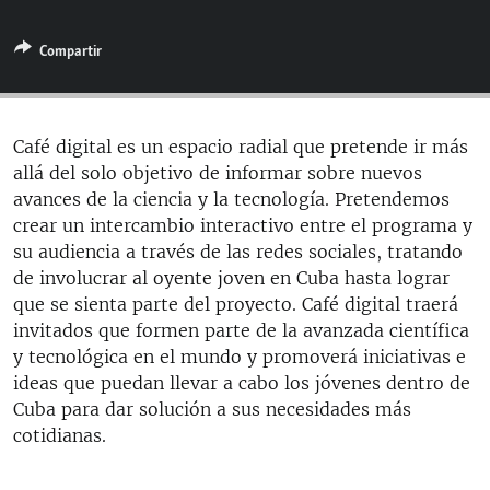
RADIO MARTÍ
Compartir
ESPECIALES
MULTIMEDIA
ESPECIALES
EDITORIALES
LA REALIDAD DE LA VIVIENDA EN CUBA
Café digital es un espacio radial que pretende ir más
allá del solo objetivo de informar sobre nuevos
SER VIEJO EN CUBA
SÍGUENOS
avances de la ciencia y la tecnología. Pretendemos
KENTU-CUBANO
crear un intercambio interactivo entre el programa y
su audiencia a través de las redes sociales, tratando
LOS SANTOS DE HIALEAH
de involucrar al oyente joven en Cuba hasta lograr
DESINFORMACIÓN RUSA EN AMÉRICA LATINA
que se sienta parte del proyecto. Café digital traerá
invitados que formen parte de la avanzada científica
LA INVASIÓN DE RUSIA A UCRANIA
y tecnológica en el mundo y promoverá iniciativas e
ideas que puedan llevar a cabo los jóvenes dentro de
Cuba para dar solución a sus necesidades más
cotidianas.