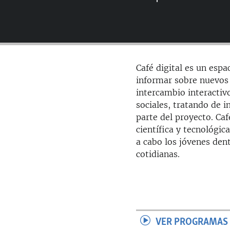
RADIO MARTÍ
ESPECIALES
MULTIMEDIA
ESPECIALES
EDITORIALES
LA REALIDAD DE LA VIVIENDA EN
Café digital es un espa
CUBA
informar sobre nuevos 
SER VIEJO EN CUBA
intercambio interactiv
sociales, tratando de i
KENTU-CUBANO
parte del proyecto. Caf
LOS SANTOS DE HIALEAH
científica y tecnológi
a cabo los jóvenes den
DESINFORMACIÓN RUSA EN
AMÉRICA LATINA
cotidianas.
LA INVASIÓN DE RUSIA A UCRANIA
VER PROGRAMAS 