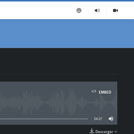
EMBED
able
24:27
Descargar