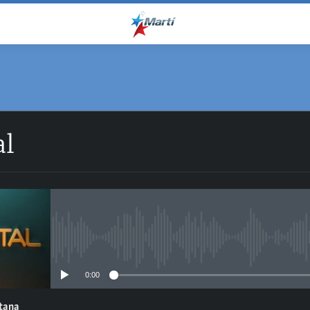
al
No media source currently avail
0:00
ntana