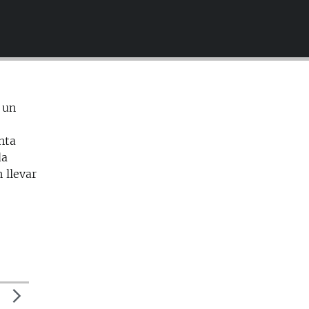
EMBED
 un
nta
da
 llevar