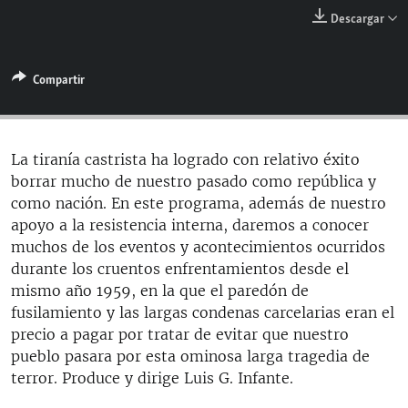
RADIO MARTÍ
Descargar
ESPECIALES
MULTIMEDIA
Compartir
ESPECIALES
EDITORIALES
LA REALIDAD DE LA VIVIENDA EN CUBA
SER VIEJO EN CUBA
La tiranía castrista ha logrado con relativo éxito
SÍGUENOS
borrar mucho de nuestro pasado como república y
KENTU-CUBANO
como nación. En este programa, además de nuestro
LOS SANTOS DE HIALEAH
apoyo a la resistencia interna, daremos a conocer
muchos de los eventos y acontecimientos ocurridos
DESINFORMACIÓN RUSA EN AMÉRICA LATINA
durante los cruentos enfrentamientos desde el
LA INVASIÓN DE RUSIA A UCRANIA
mismo año 1959, en la que el paredón de
fusilamiento y las largas condenas carcelarias eran el
precio a pagar por tratar de evitar que nuestro
pueblo pasara por esta ominosa larga tragedia de
terror. Produce y dirige Luis G. Infante.