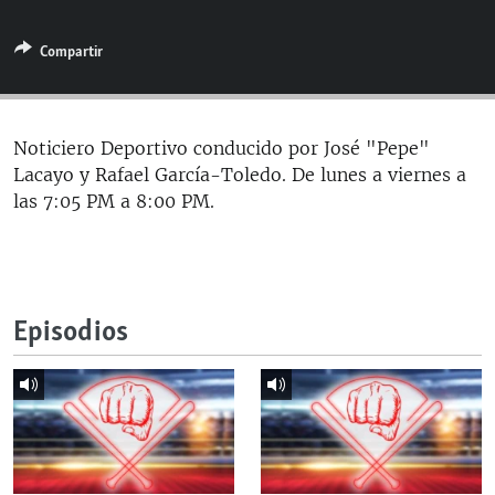
RADIO MARTÍ
Compartir
ESPECIALES
MULTIMEDIA
ESPECIALES
EDITORIALES
LA REALIDAD DE LA VIVIENDA EN CUBA
Noticiero Deportivo conducido por José "Pepe"
Lacayo y Rafael García-Toledo. De lunes a viernes a
SER VIEJO EN CUBA
SÍGUENOS
las 7:05 PM a 8:00 PM.
KENTU-CUBANO
LOS SANTOS DE HIALEAH
DESINFORMACIÓN RUSA EN AMÉRICA LATINA
Episodios
LA INVASIÓN DE RUSIA A UCRANIA