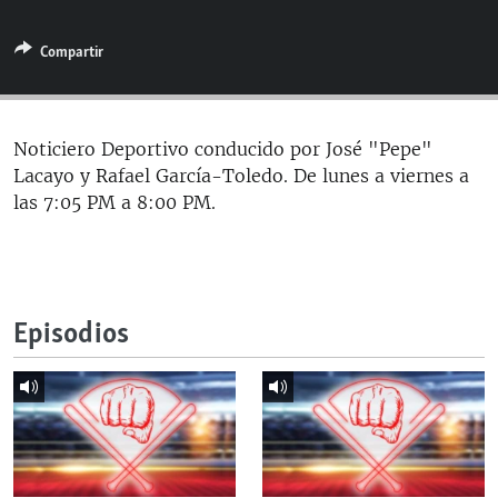
RADIO MARTÍ
Compartir
ESPECIALES
MULTIMEDIA
ESPECIALES
EDITORIALES
LA REALIDAD DE LA VIVIENDA EN CUBA
Noticiero Deportivo conducido por José "Pepe"
Lacayo y Rafael García-Toledo. De lunes a viernes a
SER VIEJO EN CUBA
SÍGUENOS
las 7:05 PM a 8:00 PM.
KENTU-CUBANO
LOS SANTOS DE HIALEAH
DESINFORMACIÓN RUSA EN AMÉRICA LATINA
Episodios
LA INVASIÓN DE RUSIA A UCRANIA