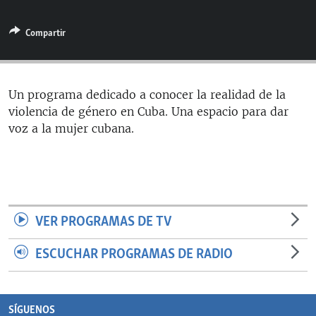
RADIO MARTÍ
Compartir
ESPECIALES
MULTIMEDIA
ESPECIALES
EDITORIALES
LA REALIDAD DE LA VIVIENDA EN CUBA
Un programa dedicado a conocer la realidad de la
violencia de género en Cuba. Una espacio para dar
SER VIEJO EN CUBA
SÍGUENOS
voz a la mujer cubana.
KENTU-CUBANO
LOS SANTOS DE HIALEAH
DESINFORMACIÓN RUSA EN AMÉRICA LATINA
LA INVASIÓN DE RUSIA A UCRANIA
VER PROGRAMAS DE TV
ESCUCHAR PROGRAMAS DE RADIO
SÍGUENOS