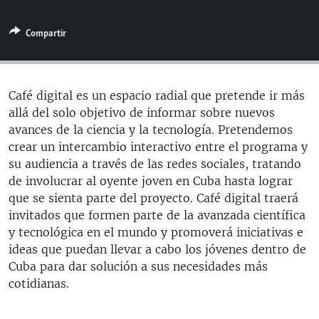
RADIO MARTÍ
Compartir
ESPECIALES
MULTIMEDIA
ESPECIALES
EDITORIALES
LA REALIDAD DE LA VIVIENDA EN CUBA
Café digital es un espacio radial que pretende ir más
allá del solo objetivo de informar sobre nuevos
SER VIEJO EN CUBA
SÍGUENOS
avances de la ciencia y la tecnología. Pretendemos
KENTU-CUBANO
crear un intercambio interactivo entre el programa y
su audiencia a través de las redes sociales, tratando
LOS SANTOS DE HIALEAH
de involucrar al oyente joven en Cuba hasta lograr
DESINFORMACIÓN RUSA EN AMÉRICA LATINA
que se sienta parte del proyecto. Café digital traerá
invitados que formen parte de la avanzada científica
LA INVASIÓN DE RUSIA A UCRANIA
y tecnológica en el mundo y promoverá iniciativas e
ideas que puedan llevar a cabo los jóvenes dentro de
Cuba para dar solución a sus necesidades más
cotidianas.