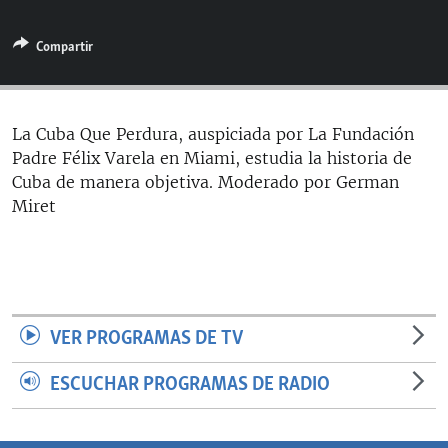
RADIO MARTÍ
Compartir
ESPECIALES
MULTIMEDIA
ESPECIALES
EDITORIALES
LA REALIDAD DE LA VIVIENDA EN CUBA
La Cuba Que Perdura, auspiciada por La Fundación
Padre Félix Varela en Miami, estudia la historia de
SER VIEJO EN CUBA
SÍGUENOS
Cuba de manera objetiva. Moderado por German
KENTU-CUBANO
Miret
LOS SANTOS DE HIALEAH
DESINFORMACIÓN RUSA EN AMÉRICA LATINA
LA INVASIÓN DE RUSIA A UCRANIA
VER PROGRAMAS DE TV
ESCUCHAR PROGRAMAS DE RADIO