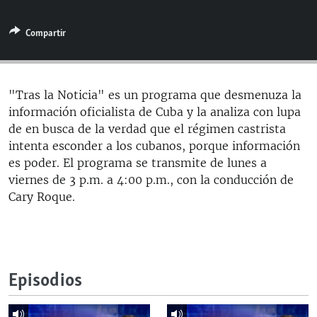
RADIO MARTÍ
Compartir
ESPECIALES
MULTIMEDIA
ESPECIALES
EDITORIALES
LA REALIDAD DE LA VIVIENDA EN CUBA
"Tras la Noticia" es un programa que desmenuza la
información oficialista de Cuba y la analiza con lupa
SER VIEJO EN CUBA
SÍGUENOS
de en busca de la verdad que el régimen castrista
KENTU-CUBANO
intenta esconder a los cubanos, porque información
es poder. El programa se transmite de lunes a
LOS SANTOS DE HIALEAH
viernes de 3 p.m. a 4:00 p.m., con la conducción de
DESINFORMACIÓN RUSA EN AMÉRICA LATINA
Cary Roque.
LA INVASIÓN DE RUSIA A UCRANIA
Episodios