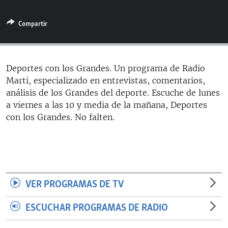
RADIO MARTÍ
Compartir
ESPECIALES
MULTIMEDIA
ESPECIALES
EDITORIALES
LA REALIDAD DE LA VIVIENDA EN CUBA
Deportes con los Grandes. Un programa de Radio
Marti, especializado en entrevistas, comentarios,
SER VIEJO EN CUBA
SÍGUENOS
análisis de los Grandes del deporte. Escuche de lunes
KENTU-CUBANO
a viernes a las 10 y media de la mañana, Deportes
con los Grandes. No falten.
LOS SANTOS DE HIALEAH
DESINFORMACIÓN RUSA EN AMÉRICA LATINA
LA INVASIÓN DE RUSIA A UCRANIA
VER PROGRAMAS DE TV
ESCUCHAR PROGRAMAS DE RADIO