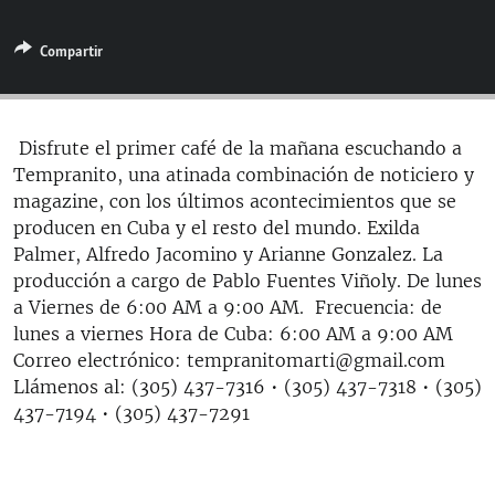
RADIO MARTÍ
Compartir
ESPECIALES
MULTIMEDIA
ESPECIALES
EDITORIALES
LA REALIDAD DE LA VIVIENDA EN CUBA
Disfrute el primer café de la mañana escuchando a
Tempranito, una atinada combinación de noticiero y
SER VIEJO EN CUBA
SÍGUENOS
magazine, con los últimos acontecimientos que se
KENTU-CUBANO
producen en Cuba y el resto del mundo. Exilda
Palmer, Alfredo Jacomino y Arianne Gonzalez. La
LOS SANTOS DE HIALEAH
producción a cargo de Pablo Fuentes Viñoly. De lunes
DESINFORMACIÓN RUSA EN AMÉRICA LATINA
a Viernes de 6:00 AM a 9:00 AM. Frecuencia: de
lunes a viernes Hora de Cuba: 6:00 AM a 9:00 AM
LA INVASIÓN DE RUSIA A UCRANIA
Correo electrónico: tempranitomarti@gmail.com
Llámenos al: (305) 437-7316 • (305) 437-7318 • (305)
437-7194 • (305) 437-7291